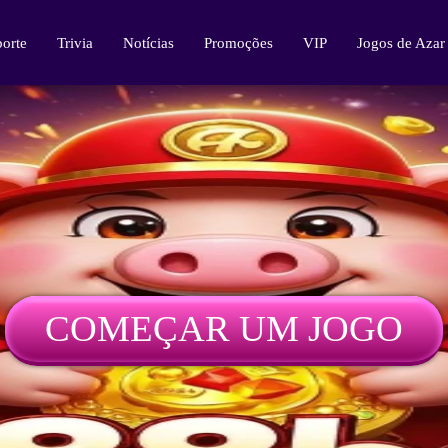
orte
Trivia
Notícias
Promoções
VIP
Jogos de Azar
COMEÇAR UM JOGO