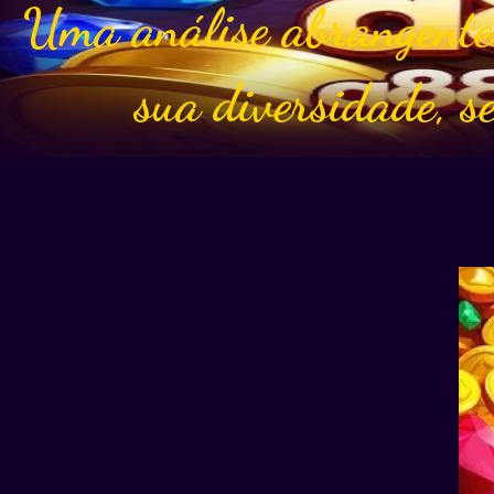
Uma análise abrangente 
sua diversidade, s