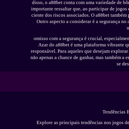
disso, o a88bet conta com uma variedade de bô
importante ressaltar que, ao participar de jogos
ciente dos riscos associados. O a88bet também 
Outro aspecto a considerar é a segurança no a
u
omisso com a segurança é crucial, especialmen
Azar do a88bet é uma plataforma vibrante 
responsável. Para aqueles que desejam explorar
não apenas a chance de ganhar, mas também a e
se des
Tendências E
Explore as principais tendências nos jogos d