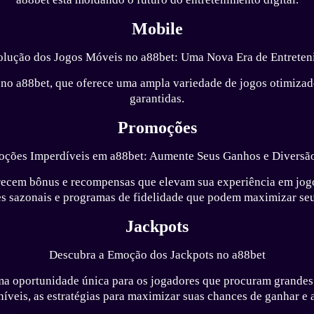
Mobile
lução dos Jogos Móveis no a88bet: Uma Nova Era de Entrete
 no a88bet, que oferece uma ampla variedade de jogos otimizad
garantidas.
Promoções
oções Imperdíveis em a88bet: Aumente Seus Ganhos e Diversão
recem bônus e recompensas que elevam sua experiência em jogo
 sazonais e programas de fidelidade que podem maximizar se
Jackpots
Descubra a Emoção dos Jackpots no a88bet
ma oportunidade única para os jogadores que procuram grandes 
íveis, as estratégias para maximizar suas chances de ganhar e 