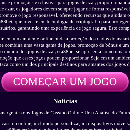
nus e promoções exclusivas para jogos de azar, proporcionando
 de azar, os jogadores devem sempre jogar de forma responsável. I
promove o jogo responsável, oferecendo recursos que ajudam os
88bet, que investe em tecnologia de criptografia para proteger
suários, garantindo uma experiência de jogo segura. Este comp
te em um ambiente online onde a proteção dos dados do usuári
que combina uma vasta gama de jogos, promoção de bônus e um 
 o mundo dos jogos de azar, o a88bet se apresenta como uma opç
moção que esses jogos podem proporcionar. Seja em um ambiente
taca como um dos principais destinos para amantes dos jogos d
COMEÇAR UM JOGO
Notícias
mergentes nos Jogos de Cassino Online: Uma Análise do Futu
e cassino online, incluindo personalização, dispositivos móvei
a88bet está moldando o futuro do entretenimento digital.