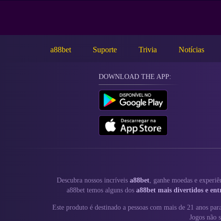
a88bet
Suporte
Trivia
Notícias
DOWNLOAD THE APP:
Descubra nossos incríveis
a88bet
, ganhe moedas e experiên
a88bet temos alguns dos
a88bet mais divertidos e ent
Este produto é destinado a pessoas com mais de 21 anos para
Jogos não s