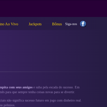
ino Ao Vivo
Jackpots
Bônus
Siga-nos
mpita com seus amigos
e suba pela escada do sucesso. Em
ês para que sempre tenha coisas novas para se divertir.
iais não significa sucesso futuro em jogo com dinheiro real.
 ou prêmios.